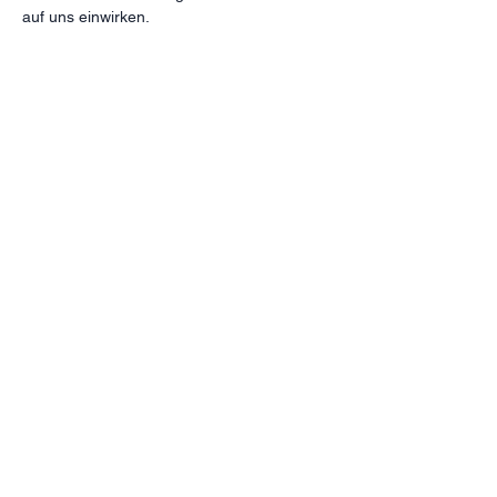
auf uns einwirken. 
Diese Veranstaltung teilen
Subscribe
Receive our newsletter with programs,
events, and exclusive deals for our
subscribers
Enter your email here
Sign Up