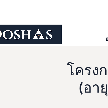
บ
โครงก
(อายุ