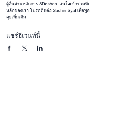
ผู้อื่นผ่านหลักการ 3Doshas  สนใจเข้าร่วมทีม
หลักของเรา โปรดติดต่อ Sachin Syal เพื่อพูด
คุยเพิ่มเติม 
แชร์อีเวนท์นี้
Subscribe
Receive our newsletter with programs,
events, and exclusive deals for our
subscribers
Enter your email here
Sign Up