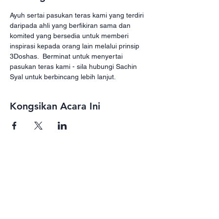
Ayuh sertai pasukan teras kami yang terdiri 
daripada ahli yang berfikiran sama dan 
komited yang bersedia untuk memberi 
inspirasi kepada orang lain melalui prinsip 
3Doshas.  Berminat untuk menyertai 
pasukan teras kami - sila hubungi Sachin 
Syal untuk berbincang lebih lanjut. 
Kongsikan Acara Ini
Subscribe
Receive our newsletter with programs,
events, and exclusive deals for our
subscribers