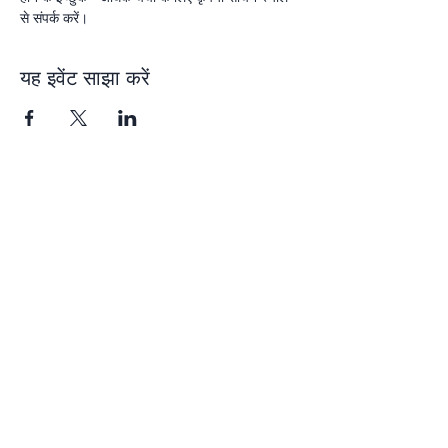
से संपर्क करें। 
यह इवेंट साझा करें
Subscribe
Receive our newsletter with programs,
events, and exclusive deals for our
subscribers
Enter your email here
Sign Up